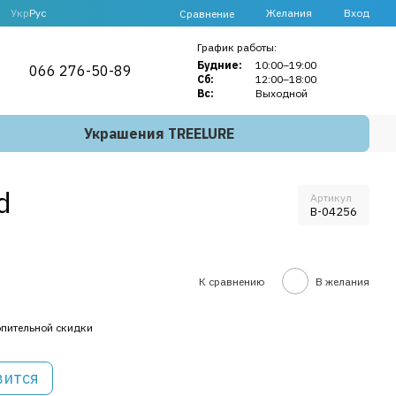
Укр
Рус
Желания
Вход
Сравнение
График работы:
Будние:
10:00–19:00
066 276-50-89
Сб:
12:00–18:00
Вс:
Выходной
Украшения TREELURE
d
Артикул
B-04256
К сравнению
В желания
пительной скидки
вится