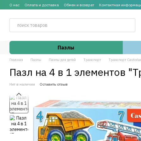
Перейти к основному контенту
О нас
Оплата и доставка
Обмен и возврат
Контактная информац
Пазлы
Главная
Пазлы
Пазлы для детей
Транспорт
Транспорт Castorla
Пазл на 4 в 1 элементов "Т
Нет в наличии
Оставить отзыв