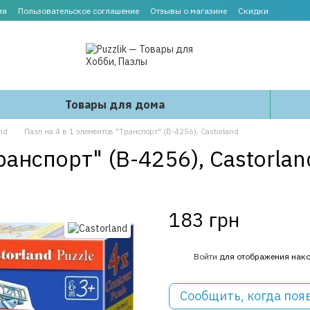
ия
Пользовательское соглашение
Отзывы о магазине
Скидки
Товары для дома
nd
Пазл на 4 в 1 элементов "Транспорт" (B-4256), Castorland
ранспорт" (B-4256), Castorlan
183 грн
%
Войти
для отображения нако
Сообщить, когда поя