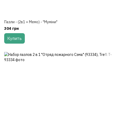
Пазли - (2в1 + Мемо) - "Муміни"
304 грн
Купить