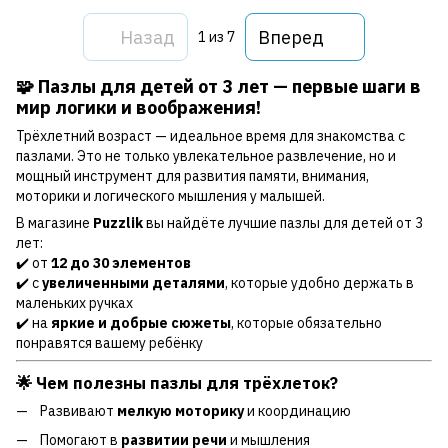
Назад
Вперед
1
из 7
🧩 Пазлы для детей от 3 лет — первые шаги в
мир логики и воображения!
Трёхлетний возраст — идеальное время для знакомства с
пазлами. Это не только увлекательное развлечение, но и
мощный инструмент для развития памяти, внимания,
моторики и логического мышления у малышей.
В магазине
Puzzlik
вы найдёте лучшие пазлы для детей от 3
лет:
✔️ от
12 до 30 элементов
✔️ с
увеличенными деталями
, которые удобно держать в
маленьких ручках
✔️ на
яркие и добрые сюжеты
, которые обязательно
понравятся вашему ребёнку
🌟 Чем полезны пазлы для трёхлеток?
Развивают
мелкую моторику
и координацию
Помогают в
развитии речи
и мышления