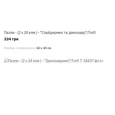
Пазли - (2 x 24 елм.) - "Спайдермен та динозавр"/Trefl
224 грн
Размер головоломки
60 х 40 см.