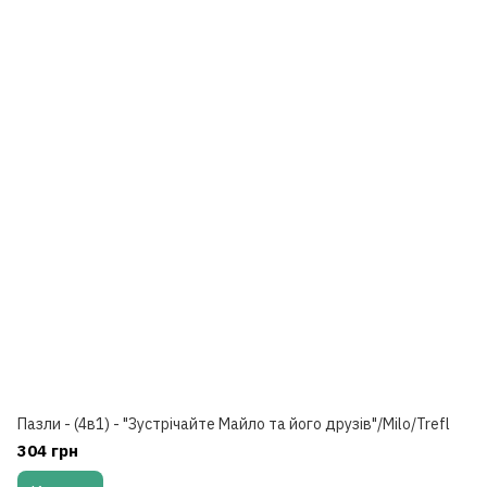
Пазли - (4в1) - "Зустрічайте Майло та його друзів"/Milo/Trefl
304 грн