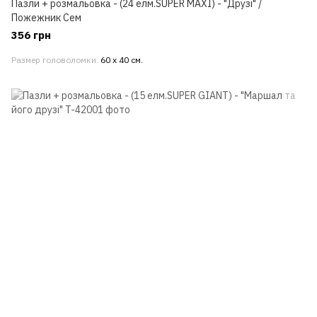
Пазли + розмальовка - (24 елм.SUPER МАХІ) - "Друзі" /
Пожежник Сем
356 грн
Размер головоломки
60 х 40 см.