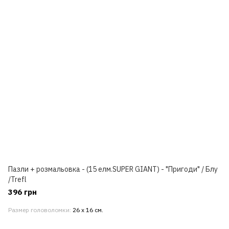
Пазли + розмальовка - (15 елм.SUPER GIANT) - "Пригоди" / Блу
/Trefl
396 грн
Размер головоломки
26 х 16 см.