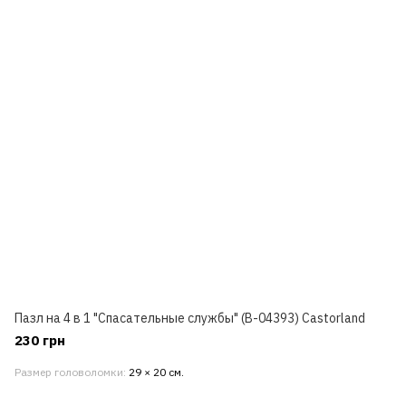
Пазл на 4 в 1 "Спасательные службы" (В-04393) Castorland
230 грн
Размер головоломки
29 × 20 см.