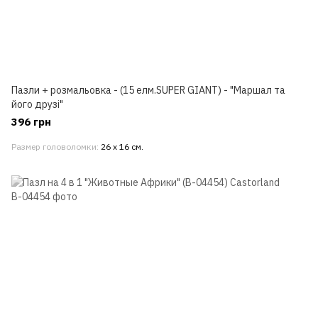
Пазли + розмальовка - (15 елм.SUPER GIANT) - "Маршал та
його друзі"
396 грн
Размер головоломки
26 х 16 см.