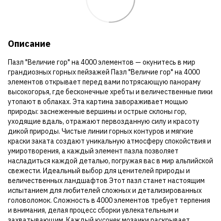
Описание
Пазл "Величие гор" на 4000 элементов — окунитесь в мир
грандиозных горных пейзажей Пазл "Величие гор" на 4000
элементов открывает перед вами потрясающую панораму
высокогорья, где бесконечные хребты и величественные пики
утопают в облаках. Эта картина завораживает мощью
природы: заснеженные вершины и острые склоны гор,
уходящие вдаль, отражают первозданную силу и красоту
дикой природы. Чистые линии горных контуров и мягкие
краски заката создают уникальную атмосферу спокойствия и
умиротворения, а каждый элемент пазла позволяет
насладиться каждой деталью, погружая вас в мир альпийской
свежести. Идеальный выбор для ценителей природы и
величественных ландшафтов Этот пазл станет настоящим
испытанием для любителей сложных и детализированных
головоломок. Сложность в 4000 элементов требует терпения
и внимания, делая процесс сборки увлекательным и
захватывающим. Каждый кусочек мозаики раскрывает