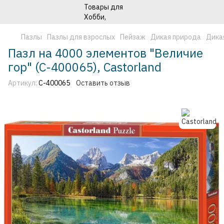
Пазлы
Пазлы для взрослых
Пейзаж
Дикая природа
Дика
Пазл на 4000 элементов "Величие
гор" (C-400065), Castorland
Артикул:
C-400065
Оставить отзыв