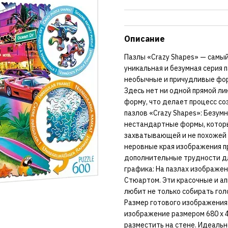
Описание
Пазлы «Crazy Shapes» — самый
уникальная и безумная серия 
необычные и причудливые фор
Здесь нет ни одной прямой ли
форму, что делает процесс с
пазлов «Crazy Shapes»: Безум
нестандартные формы, которы
захватывающей и не похожей 
неровные края изображения п
дополнительные трудности дл
графика: На пазлах изображе
Стюартом. Эти красочные и а
любит не только собирать го
Размер готового изображения:
изображение размером 680 x 4
разместить на стене. Идеаль