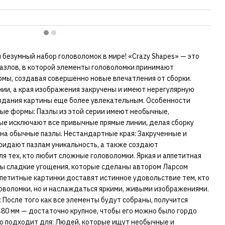
 безумный набор головоломок в мире! «Crazy Shapes» — это
пазлов, в которой элементы головоломки принимают
мы, создавая совершенно новые впечатления от сборки.
нии, а края изображения закручены и имеют нерегулярную
оздания картины еще более увлекательным. Особенности
ные формы: Пазлы из этой серии имеют необычные,
е исключают все привычные прямые линии, делая сборку
на обычные пазлы. Нестандартные края: Закрученные и
ридают пазлам уникальность, а также создают
я тех, кто любит сложные головоломки. Яркая и аппетитная
ны сладкие угощения, которые сделаны автором Ларсом
ппетитные картинки доставят истинное удовольствие тем, кто
ловоломки, но и наслаждаться яркими, живыми изображениями.
 После того как все элементы будут собраны, получится
80 мм — достаточно крупное, чтобы его можно было гордо
но подходит для: Людей, которые ищут необычные и