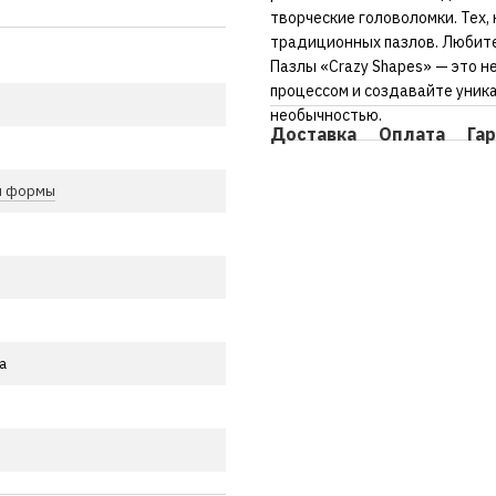
творческие головоломки. Тех,
традиционных пазлов. Любите
Пазлы «Crazy Shapes» — это н
процессом и создавайте уник
необычностью.
Доставка
Оплата
Га
й формы
а