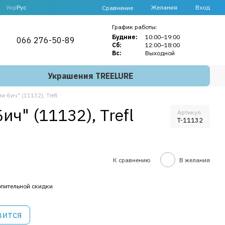
Укр
Рус
Желания
Вход
Сравнение
График работы:
Будние:
10:00–19:00
066 276-50-89
Сб:
12:00–18:00
Вс:
Выходной
Украшения TREELURE
-Бич" (11132), Trefl
" (11132), Trefl
Артикул
T-11132
К сравнению
В желания
пительной скидки
вится