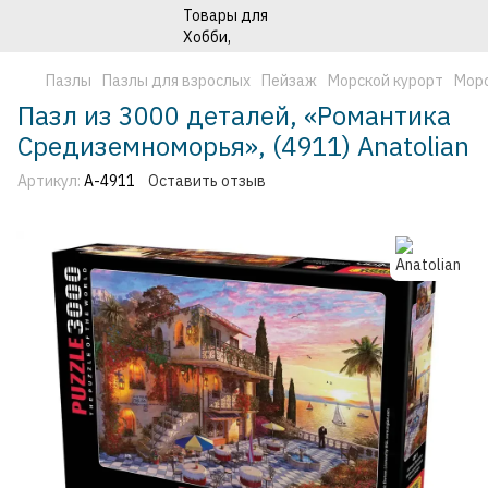
Пазлы
Пазлы для взрослых
Пейзаж
Морской курорт
Морс
Пазл из 3000 деталей, «Романтика
Средиземноморья», (4911) Anatolian
Артикул:
A-4911
Оставить отзыв