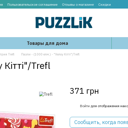
ия
Пользовательское соглашение
Отзывы о магазине
Скидки
Товары для дома
рия Trefl
Пазли - (1000 елм.) - "Хелоу Кітті"/Trefl
 Кітті"/Trefl
371 грн
%
Войти
для отображения нако
Сообщить, когда поя