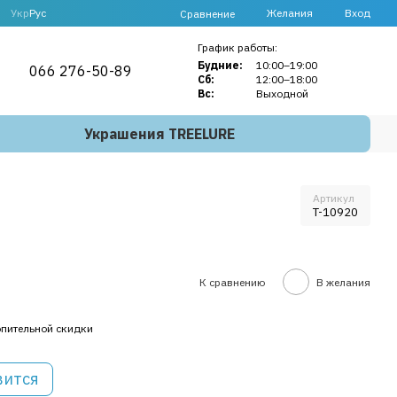
Укр
Рус
Желания
Вход
Сравнение
График работы:
Будние:
10:00–19:00
066 276-50-89
Сб:
12:00–18:00
Вс:
Выходной
Украшения TREELURE
Артикул
T-10920
К сравнению
В желания
пительной скидки
вится