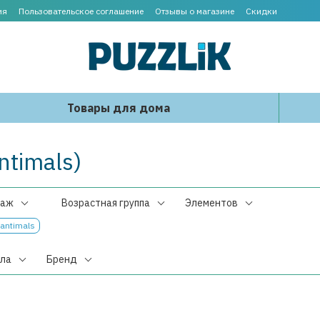
ия
Пользовательское соглашение
Отзывы о магазине
Скидки
Товары для дома
timals)
наж
Возрастная группа
Элементов
antimals
зла
Бренд