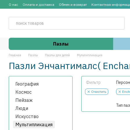
Перейти к основному контенту
О нас
Оплата и доставка
Обмен и возврат
Контактная информац
Пазлы
Главная
Пазлы
Пазлы для детей
Мультипликация
Пазли Энчантималс( Enchan
Фильтр
Персо
География
Космос
Очистить
Ench
Пейзаж
Тип па
Люди
Искусство
Мультипликация