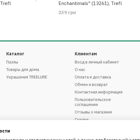
Trefl
Enchantimals" (13261), Trefl
239 грн
Каталог
Клиентам
Пазлы
Вход в личный кабинет
Товары для дома
О нас
Украшения TREELURE
Оплата и доставка
Обмен и возврат
Контактная информация
Пользовательское
соглашение
Отзывы о магазине
Скидки
ости
Мы в соцсетях