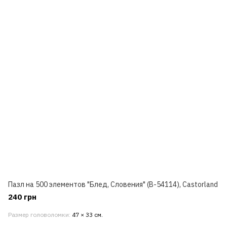
Пазл на 500 элементов "Блед, Словения" (B-54114), Castorland
240 грн
Размер головоломки
47 × 33 см.