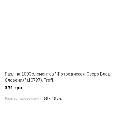
Пазл на 1000 элементов "Фотоодиссея: Озеро Блед,
Словения" (10797), Trefl
371 грн
Размер головоломки
68 х 48 см.