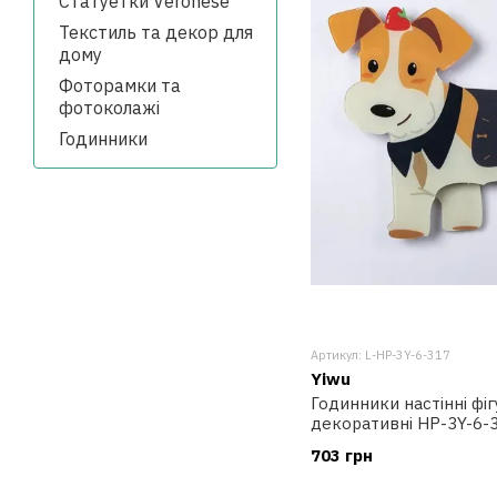
Статуетки Veronese
Текстиль та декор для
дому
Фоторамки та
фотоколажі
Годинники
Артикул: L-HP-3Y-6-317
Yiwu
Годинники настінні фіг
декоративні HP-3Y-6-
703 грн