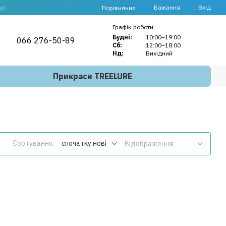
ус
Бажання
Вхід
Порівняння
Графік роботи:
Будні:
10:00–19:00
066 276-50-89
Сб:
12:00–18:00
Нд:
Вихідний
Прикраси TREELURE
Сортування:
спочатку нові
Відображення: