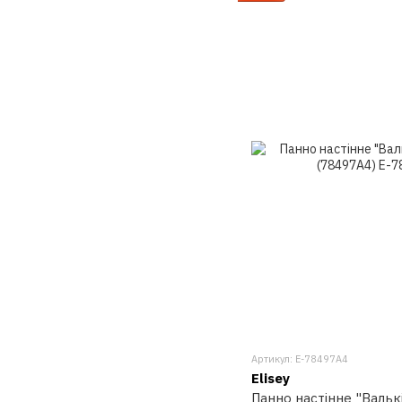
Артикул: E-78497A4
Elisey
Панно настінне "Валькі