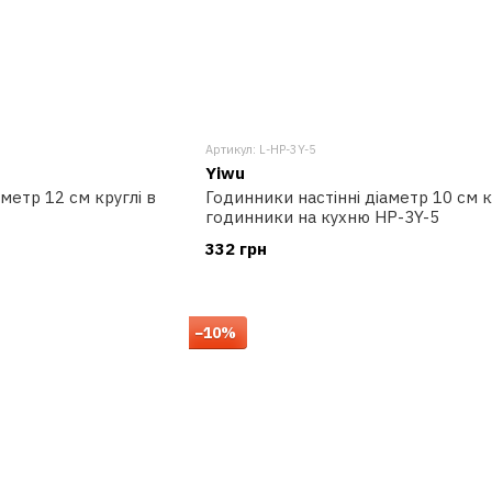
Артикул: L-HP-3Y-5
Yiwu
метр 12 см круглі в
Годинники настінні діаметр 10 см к
годинники на кухню HP-3Y-5
332 грн
−10%