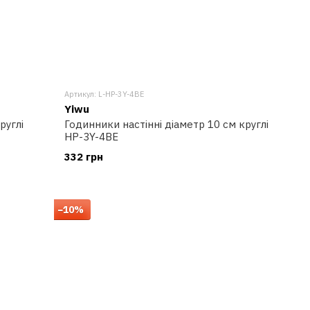
Артикул: L-HP-3Y-4BE
Yiwu
руглі
Годинники настінні діаметр 10 см круглі
HP-3Y-4BE
332 грн
−10%