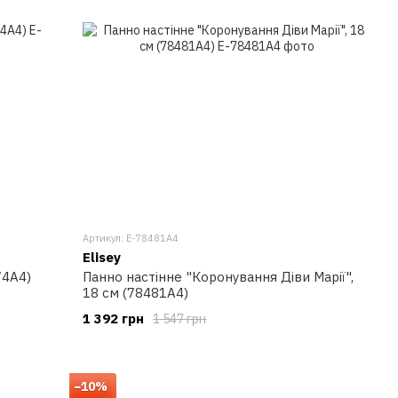
Артикул: E-78481A4
Elisey
74A4)
Панно настінне "Коронування Діви Марії",
18 см (78481A4)
1 392 грн
1 547 грн
−10%