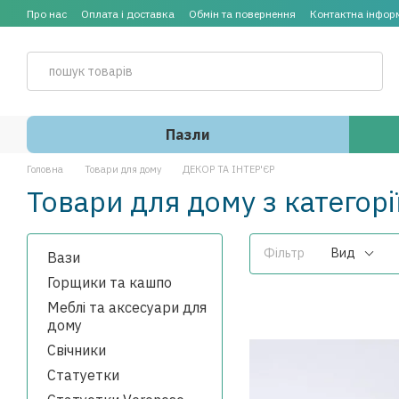
Перейти до основного контенту
Про нас
Оплата і доставка
Обмін та повернення
Контактна інфор
Пазли
Головна
Товари для дому
ДЕКОР ТА ІНТЕР'ЄР
Товари для дому з категор
Фільтр
Вид
Вази
Горщики та кашпо
Меблі та аксесуари для
дому
Свічники
Статуетки