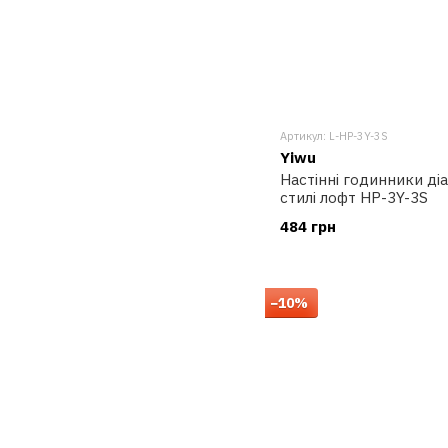
Артикул: L-HP-3Y-3S
Yiwu
Настінні годинники діа
стилі лофт HP-3Y-3S
484 грн
−10%