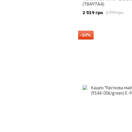
(78497A4)
2 519 грн
2 799 грн
−10%