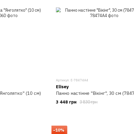
Артикул: E-78474A4
Elisey
Янголятко" (10 см)
Панно настінне "Вікінг", 30 см (784
3 448 грн
3 830 грн
−10%