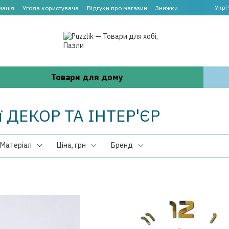
Укр
Р
мація
Угода користувача
Відгуки про магазин
Знижки
Товари для дому
ії ДЕКОР ТА ІНТЕР'ЄР
Матеріал
Ціна, грн
Бренд