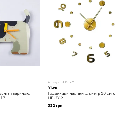
Артикул: L-HP-3Y-2
Yiwu
урні з твариною,
Годинники настінні діаметр 10 см к
317
HP-3Y-2
332 грн