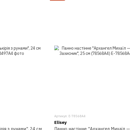
Артикул: E-78568A4
Elisey
рія з рунами", 24 см
Панно настінне "Архангел Михаїл 