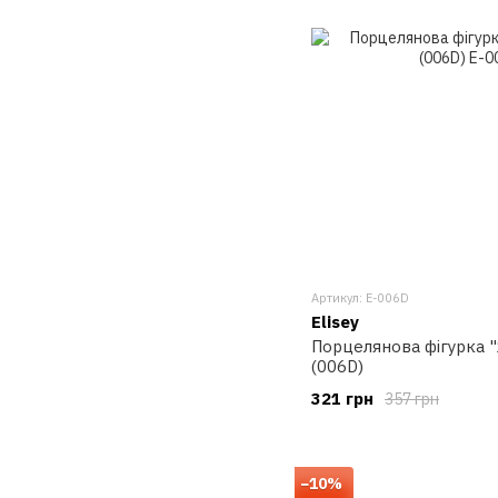
Артикул: E-006D
Elisey
Порцелянова фігурка "
(006D)
321 грн
357 грн
−10%