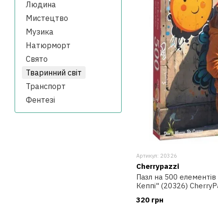
Людина
Мистецтво
Музика
Натюрморт
Свято
Тваринний світ
Транспорт
Фентезі
Артикул: 20326
Cherrypazzi
Пазл на 500 елементів
Кеппі" (20326) CherryP
320 грн