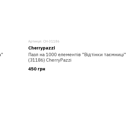
Артикул: CH-31186
Cherrypazzi
а"
Пазл на 1000 елементів "Відтінки таємниці"
(31186) CherryPazzi
450 грн