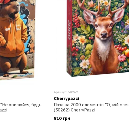
Артикул: 50262
Cherrypazzi
 "Не хвилюйся, будь
Пазл на 2000 елементів "О, мій олен
azzi
(50262) CherryPazzi
810 грн