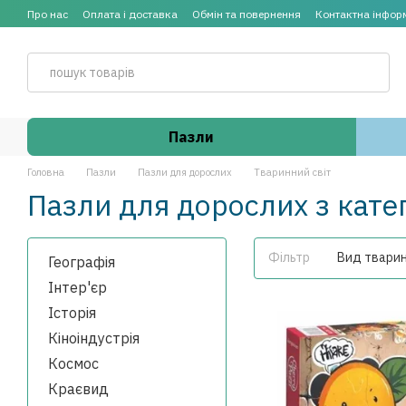
Перейти до основного контенту
Про нас
Оплата і доставка
Обмін та повернення
Контактна інфор
Пазли
Головна
Пазли
Пазли для дорослих
Тваринний світ
Пазли для дорослих з катег
Фільтр
Вид твари
Географія
Інтер'єр
Історія
Кіноіндустрія
Космос
Краєвид