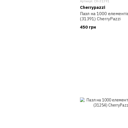
Артикул: CH-31391
Cherrypazzi
Пазл на 1000 елементі
(31391) CherryPazzi
450 грн