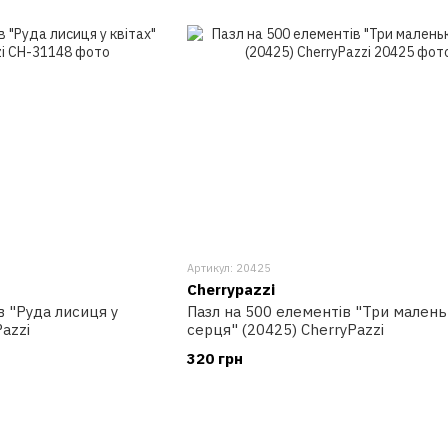
Артикул: 20425
Cherrypazzi
в "Руда лисиця у
Пазл на 500 елементів "Три малень
Pazzi
серця" (20425) CherryPazzi
320 грн