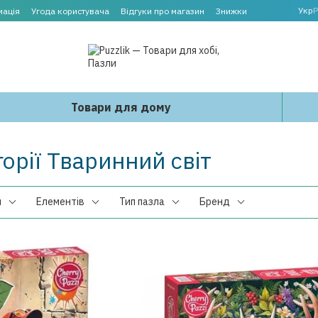
Укр
Р
мація
Угода користувача
Відгуки про магазин
Знижки
Товари для дому
орії Тваринний світ
н
Елементів
Тип пазла
Бренд