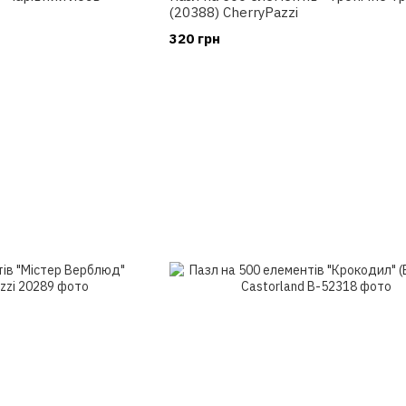
(20388) CherryPazzi
320 грн