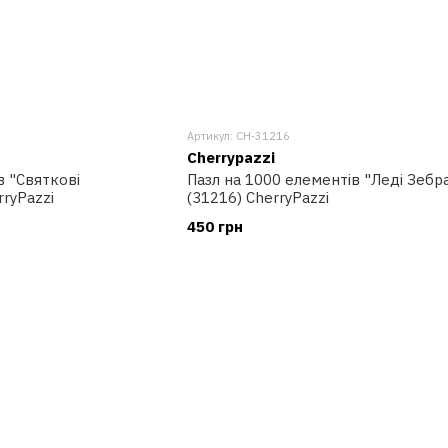
Артикул: CH-31216
Cherrypazzi
в "Святкові
Пазл на 1000 елементів "Леді Зебр
rryPazzi
(31216) CherryPazzi
450 грн