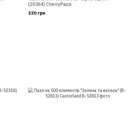
(20364) CherryPazzi
320 грн