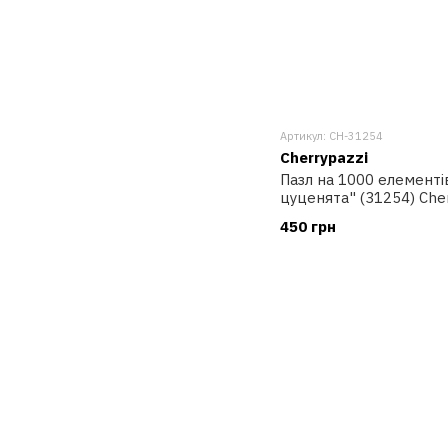
Артикул: CH-31254
Cherrypazzi
Пазл на 1000 елементі
цуценята" (31254) Che
450 грн