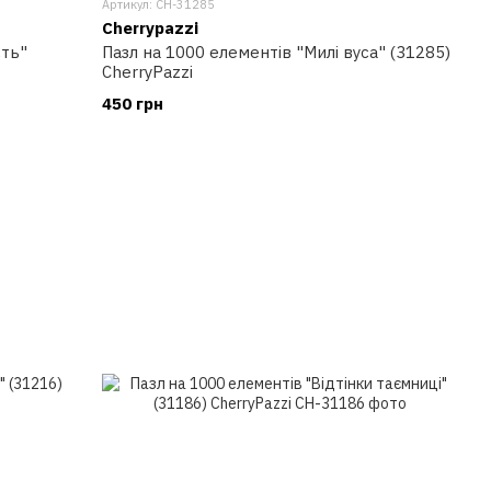
Артикул: CH-31285
Cherrypazzi
сть"
Пазл на 1000 елементів "Милі вуса" (31285)
CherryPazzi
450 грн