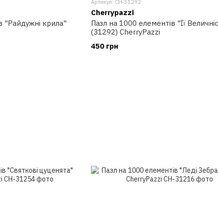
Артикул: CH-31292
Cherrypazzi
в "Райдужні крила"
Пазл на 1000 елементів "Її Величні
(31292) CherryPazzi
450 грн