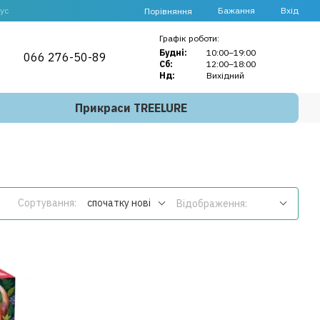
ус
Бажання
Вхід
Порівняння
Графік роботи:
Будні:
10:00–19:00
066 276-50-89
Сб:
12:00–18:00
Нд:
Вихідний
Прикраси TREELURE
Сортування:
спочатку нові
Відображення: