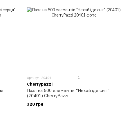
1
Артикул: 20401
Cherrypazzi
кі
Пазл на 500 елементів "Нехай іде сніг"
(20401) CherryPazzi
320 грн