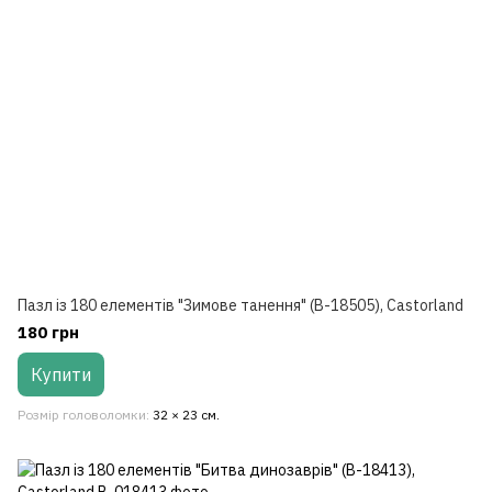
Пазл із 180 елементів "Зимове танення" (B-18505), Castorland
180 грн
Купити
Розмір головоломки
32 × 23 см.