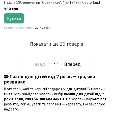
Пазл із 180 елементів "Совина сім'я" (B-18437), Castorland
180 грн
Купити
Розмір головоломки
32 × 23 см.
Показати ще 20 товарів
Назад
Вперед
1
з 5
🧩 Пазли для дітей від 7 років — гра, яка
розвиває
Шукаєте цікаві та корисні подарунки для дитини? У магазині
Puzzlik
ви знайдете чудовий вибір
пазлів для дітей від 7
років
з
180, 200 або 300 елементів
. Це чудовий варіант для
розвитку логіки, уваги та терпіння — через гру, яка захоплює
надовго.