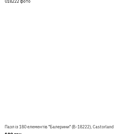
Пазл із 180 елементів "Балерини" (B-18222), Castorland