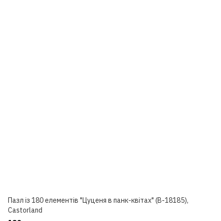
Пазл із 180 елементів "Цуценя в панк-квітах" (B-18185),
Castorland