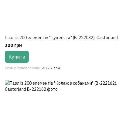
Пазл із 200 елементів "Цуценята" (B-222032), Castorland
320 грн
Купити
Розмір головоломки
40 × 29 см.