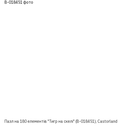
Пазл на 180 елементів "Тигр на скелі" (B-018451), Castorland