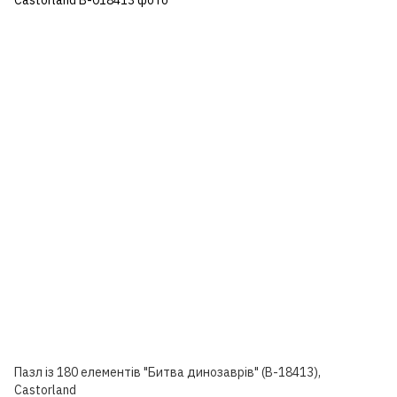
Пазл із 180 елементів "Битва динозаврів" (B-18413),
Castorland