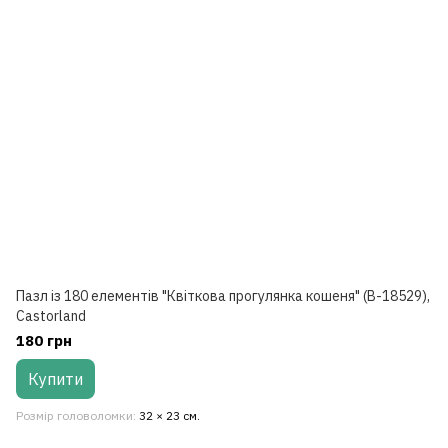
Пазл із 180 елементів "Квіткова прогулянка кошеня" (B-18529),
Castorland
180 грн
Купити
Розмір головоломки
32 × 23 см.