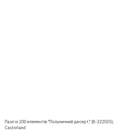
Пазл із 200 елементів "Полуничний десерт," (B-222025),
Castorland