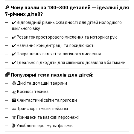
🔎 Чому пазли на 180–300 деталей — ідеальні для
7-річних дітей?
✔️ Відповідний рівень складності для дітей молодшого
шкільного віку
✔️ Розвиток просторового мислення та моторики рук
✔️ Навчання концентрації та посидючості
✔️ Покращення пам’яті та логічного мислення
✔️ Ідеально підходять для спільного дозвілля з батьками
🌈 Популярні теми пазлів для дітей:
🦁 Дикі та домашні тварини
🛸 Космос і техніка
🏰 Фантастичні світи та пригоди
🚗 Транспорт і міські пейзажі
🧚 Принцеси та казкові персонажі
🎬 Улюблені герої мультфільмів