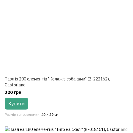
Пазл із 200 елементів "Колаж з собаками" (B-222162),
Castorland
320 грн
Купити
Розмір головоломки
40 × 29 см.