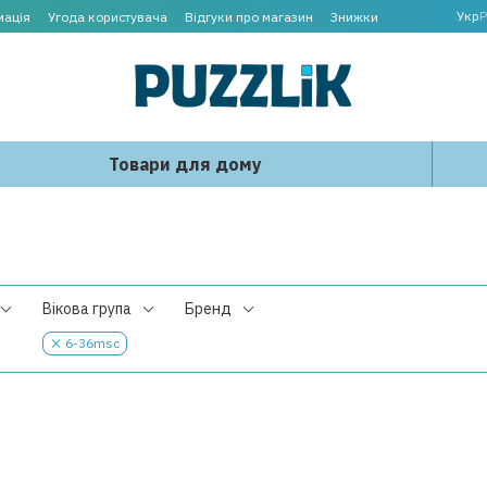
Укр
Р
мація
Угода користувача
Відгуки про магазин
Знижки
Товари для дому
Вікова група
Бренд
6-36msc