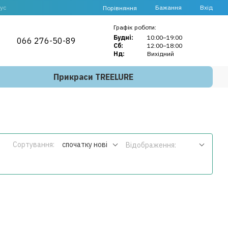
ус
Бажання
Вхід
Порівняння
Графік роботи:
Будні:
10:00–19:00
066 276-50-89
Сб:
12:00–18:00
Нд:
Вихідний
Прикраси TREELURE
Сортування:
спочатку нові
Відображення: