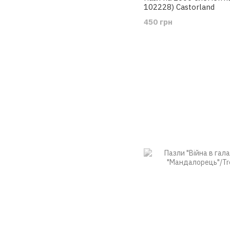
102228) Castorland
450 грн