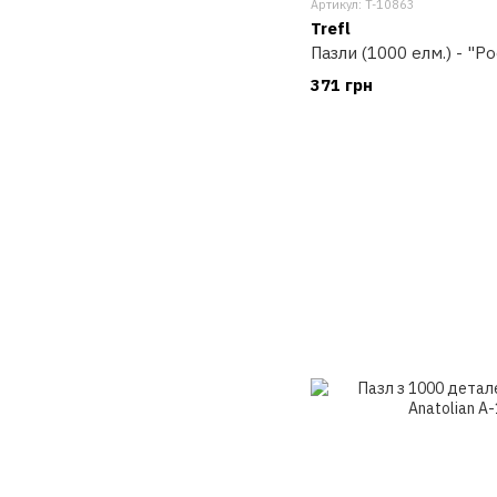
Артикул: T-10863
Trefl
Пазли (1000 елм.) - "Р
371 грн