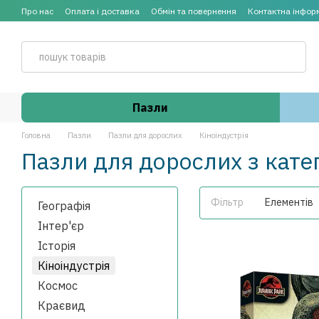
Перейти до основного контенту
Про нас
Оплата і доставка
Обмін та повернення
Контактна інфор
Пазли
Головна
Пазли
Пазли для дорослих
Кіноіндустрія
Пазли для дорослих з катег
Фільтр
Елементів
Географія
Інтер'єр
Історія
Кіноіндустрія
Космос
Краєвид