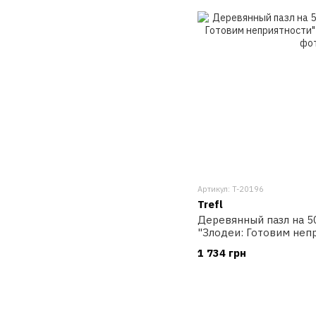
Артикул: T-20196
Trefl
Деревянный пазл на 5
"Злодеи: Готовим непр
Trefl
1 734 грн