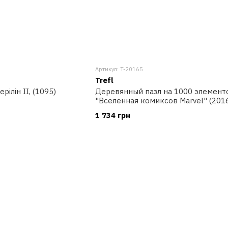
Артикул: T-20165
Trefl
рілін II, (1095)
Деревянный пазл на 1000 элемент
"Вселенная комиксов Marvel" (20165
1 734 грн