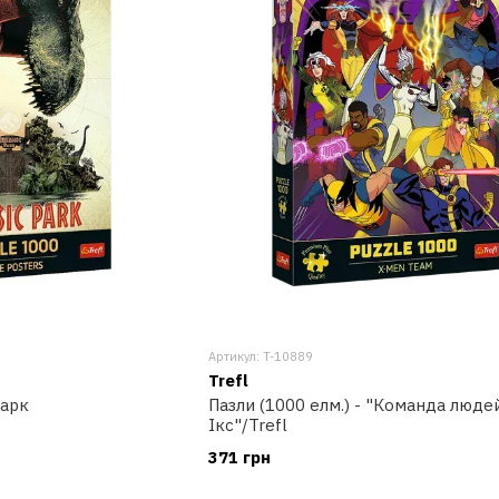
Артикул: T-10889
Trefl
Парк
Пазли (1000 елм.) - "Команда люде
Ікс"/Trefl
371 грн