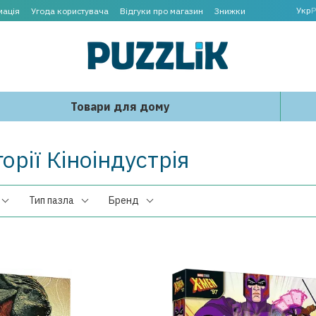
Укр
Р
мація
Угода користувача
Відгуки про магазин
Знижки
Товари для дому
орії Кіноіндустрія
Тип пазла
Бренд