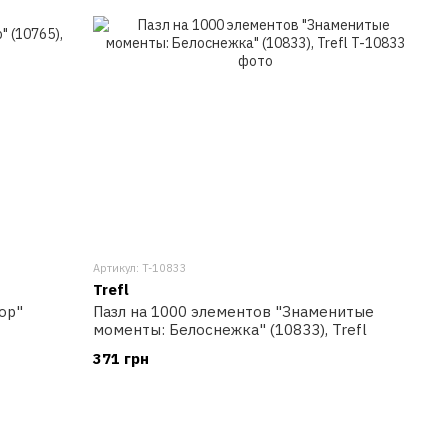
Артикул: T-10833
Trefl
ор"
Пазл на 1000 элементов "Знаменитые
моменты: Белоснежка" (10833), Trefl
371 грн