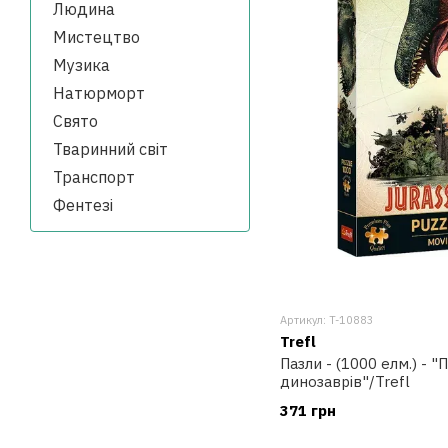
Людина
Мистецтво
Музика
Натюрморт
Свято
Тваринний світ
Транспорт
Фентезі
Артикул: T-10883
Trefl
Пазли - (1000 елм.) - "
динозаврів"/Trefl
371 грн