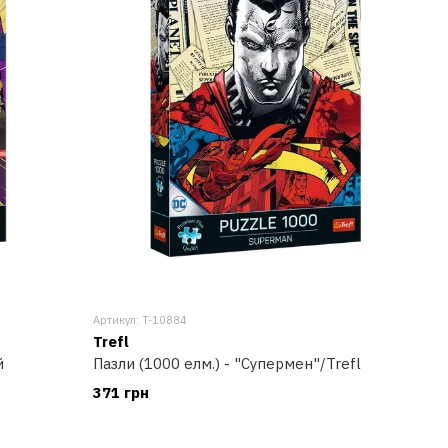
Артикул: T-10884
Trefl
й
Пазли (1000 елм.) - "Супермен"/Trefl
371 грн