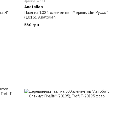
Артикул: A-1015
Anatolian
та Я"
Пазл на 1024 елементів "Мерілін, Дін Руссо"
(1015), Anatolian
530 грн