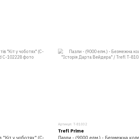
Артикул: T-81032
Trefl Prime
 "Кіт у чоботях" (C-
Пазли - (9000 елм.) - Безмежна коле