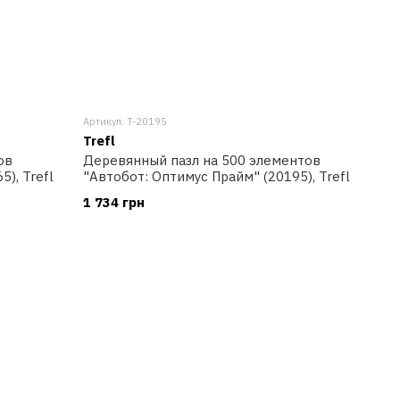
Артикул: T-20195
Trefl
ов
Деревянный пазл на 500 элементов
), Trefl
"Автобот: Оптимус Прайм" (20195), Trefl
1 734 грн