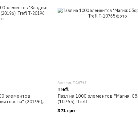
Артикул: T-10765
Trefl
00 элементов
Пазл на 1000 элементов "Магия: Сб
иятности" (20196),
(10765), Trefl
371 грн