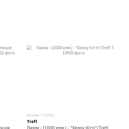
Артикул: T-10920
Trefl
кція:
Пазли - (1000 елм.) - "Хелоу Кітті"/Trefl