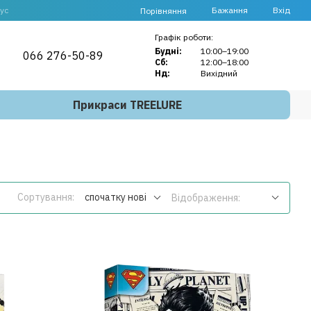
ус
Бажання
Вхід
Порівняння
Графік роботи:
Будні:
10:00–19:00
066 276-50-89
Сб:
12:00–18:00
Нд:
Вихідний
Прикраси TREELURE
Сортування:
спочатку нові
Відображення: