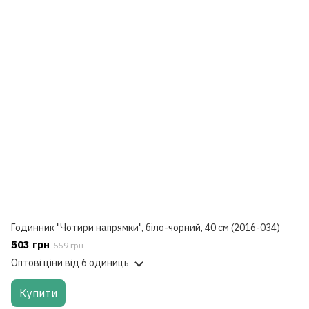
Годинник "Чотири напрямки", біло-чорний, 40 см (2016-034)
503 грн
559 грн
Оптові ціни
від 6 одиниць
Купити