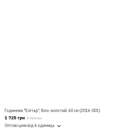
Годинник "Елітар", біло-золотий, 60 см (2016-001)
1 725 грн
1 916 грн
Оптові ціни
від 6 одиниць