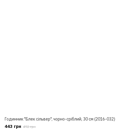
Годинник "Блек сільвер", чорно-сріблий, 30 см (2016-032)
443 грн
492 грн