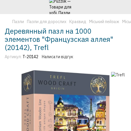
Пазли
Пазли для дорослих
Краєвид
Міський пейзаж
Місь
Деревянный пазл на 1000
элементов "Французская аллея"
(20142), Trefl
Артикул:
T-20142
Написати відгук