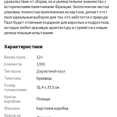
удовольствие от сборки, но и увлекательное знакомство с
историческими памятниками Франции. Экологически чистая
упаковка, полностью выполненная из картона, делает этот
пазл идеальным выбором для тех, кто заботится о природе.
Пазл будет отличным подарком для взрослых и подростков,
которые любят красивую архитектуру и стремятся к новым
увлекательным испытаниям.
Характеристики
Вікова група
12+
Елементів
1000
Тип пазла
Дерев'яний пазл
Тематика
Краєвид
Розмір
51,9 х 37,5 см.
головоломки
Країна
Польща
виробник
Упаковка
Картонна коробка
Країна на