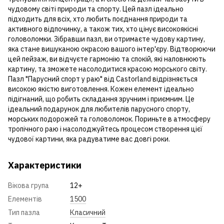
чудовому світі природи та спорту. Цей пазл ідеально
підходить для всіх, хто любить поєднання природи та
активного відпочинку, а також тих, хто цінує високоякісні
головоломки. Зібравши пазл, ви отримаєте чудову картину,
яка стане вишуканою окрасою вашого інтер'єру. Відтворюючи
цей пейзаж, ви відчуєте гармонію та спокій, які наповнюють
картину, та зможете насолодитися красою морського світу.
Пазл "Парусний спорт у раю" від Castorland відрізняється
високою якістю виготовлення. Кожен елемент ідеально
підігнаний, що робить складання зручним і приємним. Це
ідеальний подарунок для любителів парусного спорту,
морських подорожей та головоломок. Пориньте в атмосферу
тропічного раю і насолоджуйтесь процесом створення цієї
чудової картини, яка радуватиме вас довгі роки.
Характеристики
Вікова група
12+
Елементів
1500
Тип пазла
Класичний