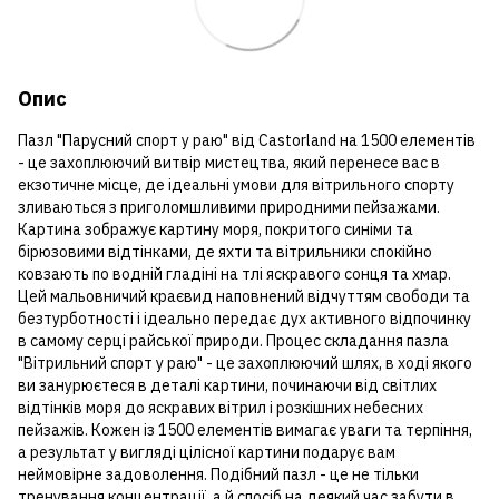
Опис
Пазл "Парусний спорт у раю" від Castorland на 1500 елементів
- це захоплюючий витвір мистецтва, який перенесе вас в
екзотичне місце, де ідеальні умови для вітрильного спорту
зливаються з приголомшливими природними пейзажами.
Картина зображує картину моря, покритого синіми та
бірюзовими відтінками, де яхти та вітрильники спокійно
ковзають по водній гладіні на тлі яскравого сонця та хмар.
Цей мальовничий краєвид наповнений відчуттям свободи та
безтурботності і ідеально передає дух активного відпочинку
в самому серці райської природи. Процес складання пазла
"Вітрильний спорт у раю" - це захоплюючий шлях, в ході якого
ви занурюєтеся в деталі картини, починаючи від світлих
відтінків моря до яскравих вітрил і розкішних небесних
пейзажів. Кожен із 1500 елементів вимагає уваги та терпіння,
а результат у вигляді цілісної картини подарує вам
неймовірне задоволення. Подібний пазл - це не тільки
тренування концентрації, а й спосіб на деякий час забути в