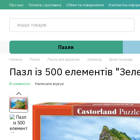
Перейти до основного контенту
Про нас
Оплата і доставка
Обмін та повернення
Контактна інфор
Пазли
Головна
Пазли
Пазли для дорослих
Краєвид
Дика природа
Пазл із 500 елементів "Зел
В наявності
Написати відгук