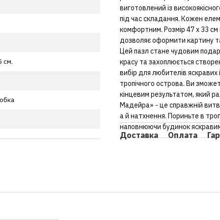
виготовлений із високоякісног
під час складання. Кожен елем
комфортним. Розмір 47 х 33 см
дозволяє оформити картину та
Цей пазл стане чудовим подар
красу та захоплюється створе
5 см.
вибір для любителів яскравих 
тропічного острова. Ви зможе
кінцевим результатом, який ра
робка
Мадейра» - це справжній витв
а й натхнення. Пориньте в тр
наповнюючи будинок яскрави
Доставка
Оплата
Гар