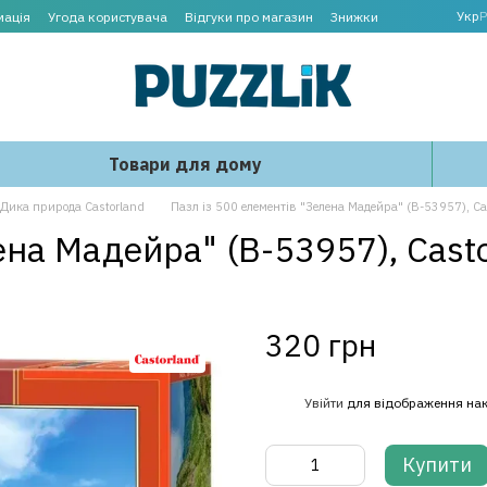
Укр
Р
мація
Угода користувача
Відгуки про магазин
Знижки
Товари для дому
Дика природа Castorland
Пазл із 500 елементів "Зелена Мадейра" (B-53957), Ca
ена Мадейра" (B-53957), Cast
320 грн
%
Увійти
для відображення на
Купити