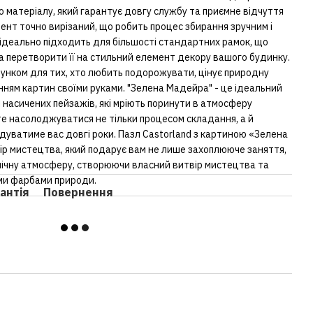
о матеріалу, який гарантує довгу службу та приємне відчуття
ент точно вирізаний, що робить процес збирання зручним і
 ідеально підходить для більшості стандартних рамок, що
 перетворити її на стильний елемент декору вашого будинку.
унком для тих, хто любить подорожувати, цінує природну
нням картин своїми руками. "Зелена Мадейра" - це ідеальний
і насичених пейзажів, які мріють поринути в атмосферу
те насолоджуватися не тільки процесом складання, а й
дуватиме вас довгі роки. Пазл Castorland з картиною «Зелена
ір мистецтва, який подарує вам не лише захоплююче заняття,
опічну атмосферу, створюючи власний витвір мистецтва та
ми фарбами природи.
антія
Повернення