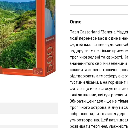
Опис
Пазл Castorland "Зелена Мадей
який перенесе вас в одне з на
см, цей пазл стане чудовим ви
подарує вам не тільки приємн
тропічної зелені та свіжості
знаменитого своїми зеленими 
соковита зелень тропічної рос
відтворюють атмосферу екзоти
густими лісами, а на горизонті
світло, що м'яко стосується з
такі як пальми, квітучі росли
Збирати цей пазл - це не тіль
тропічного острова, відчути с
зображення, чи то листя дерев,
умиротворення. Цей пазл ідеал
розвивати терпіння, уважність