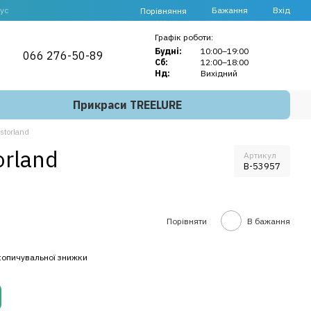
ус
Бажання
Вхід
Порівняння
Графік роботи:
Будні:
10:00–19:00
066 276-50-89
Сб:
12:00–18:00
Нд:
Вихідний
Прикраси TREELURE
storland
orland
Артикул
B-53957
Порівняти
В бажання
копичувальної знижки