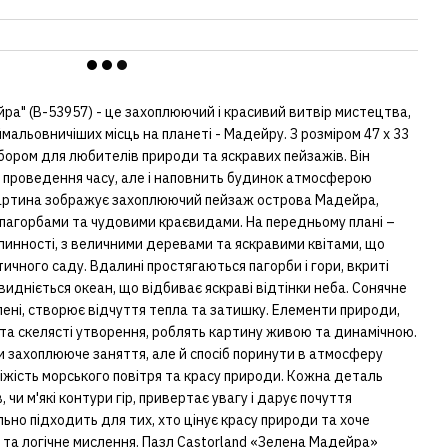
ра" (B-53957) - це захоплюючий і красивий витвір мистецтва,
ймальовничіших місць на планеті - Мадейру. З розміром 47 х 33
бором для любителів природи та яскравих пейзажів. Він
е проведення часу, але і наповнить будинок атмосферою
. Картина зображує захоплюючий пейзаж острова Мадейра,
пагорбами та чудовими краєвидами. На передньому плані –
линності, з величними деревами та яскравими квітами, що
чного саду. Вдалині простягаються пагорби і гори, вкриті
 видніється океан, що відбиває яскраві відтінки неба. Сонячне
елені, створює відчуття тепла та затишку. Елементи природи,
ни та скелясті утворення, роблять картину живою та динамічною.
ки захоплююче заняття, але й спосіб поринути в атмосферу
віжість морського повітря та красу природи. Кожна деталь
 чи м'які контури гір, привертає увагу і дарує почуття
ьно підходить для тих, хто цінує красу природи та хоче
 та логічне мислення. Пазл Castorland «Зелена Мадейра»