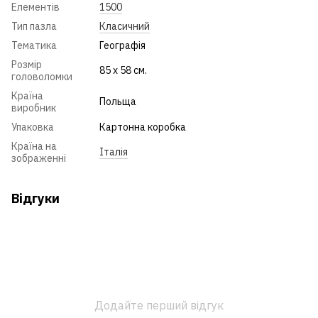
Елементів
1500
Тип пазла
Класичний
Тематика
Географія
Розмір
85 х 58 см.
головоломки
Країна
Польща
виробник
Упаковка
Картонна коробка
Країна на
Італія
зображенні
Відгуки
Додайте перший відгук