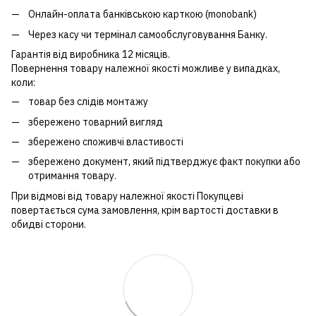
Онлайн-оплата банківською карткою (monobank)
Через касу чи термінал самообслуговування Банку.
Гарантія від виробника 12 місяців.
Повернення товару належної якості можливе у випадках,
коли:
товар без слідів монтажу
збережено товарний вигляд
збережено споживчі властивості
збережено документ, який підтверджує факт покупки або
отримання товару.
При відмові від товару належної якості Покупцеві
повертається сума замовлення, крім вартості доставки в
обидві сторони.