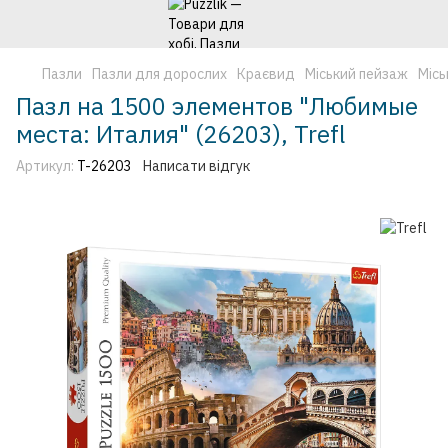
Пазли
Пазли для дорослих
Краєвид
Міський пейзаж
Місь
Пазл на 1500 элементов "Любимые
места: Италия" (26203), Trefl
Артикул:
T-26203
Написати відгук