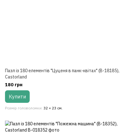
Пазл із 180 елементів "Цуценя в панк-квітах" (B-18185),
Castorland
180 грн
Купити
Розмір головоломки
32 × 23 см.