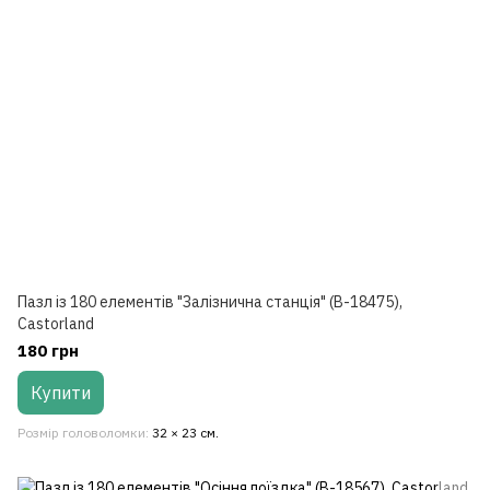
Пазл із 180 елементів "Залізнична станція" (B-18475),
Castorland
180 грн
Купити
Розмір головоломки
32 × 23 см.