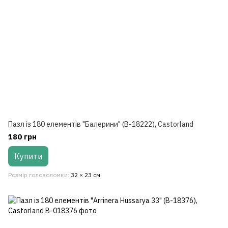
Пазл із 180 елементів "Балерини" (B-18222), Castorland
180 грн
Купити
Розмір головоломки
32 × 23 см.