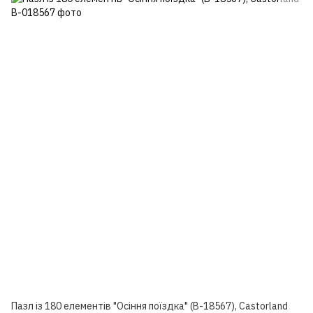
Пазл із 180 елементів "Осіння поїздка" (B-18567), Castorland