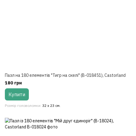
Пазл на 180 елементів "Тигр на скелі" (B-018451), Castorland
180 грн
Купити
Розмір головоломки
32 x 23 см.