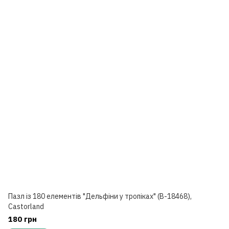
Пазл із 180 елементів "Дельфіни у тропіках" (B-18468),
Castorland
180 грн