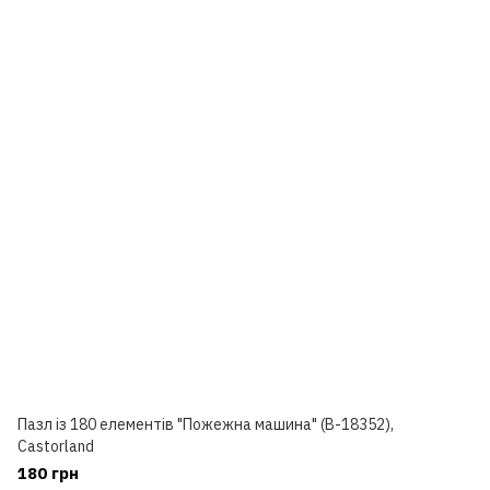
Пазл із 180 елементів "Пожежна машина" (B-18352),
Castorland
180 грн