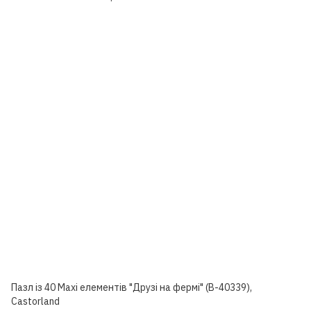
Пазл із 40 Maxi елементів "Друзі на фермі" (B-40339),
Castorland