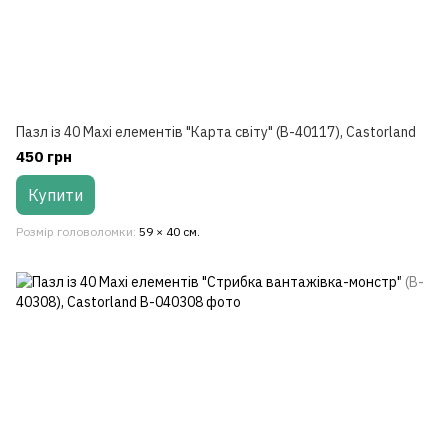
Пазл із 40 Maxi елементів "Карта світу" (B-40117), Castorland
450 грн
Купити
Розмір головоломки
59 × 40 см.