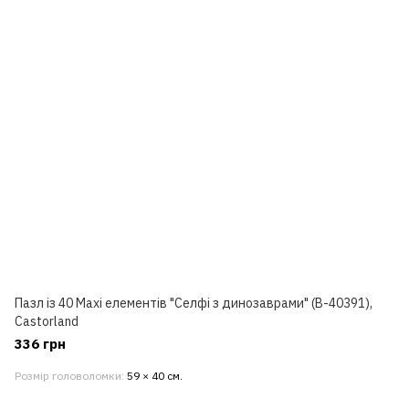
Пазл із 40 Maxi елементів "Селфі з динозаврами" (B-40391),
Castorland
336 грн
Розмір головоломки
59 × 40 см.