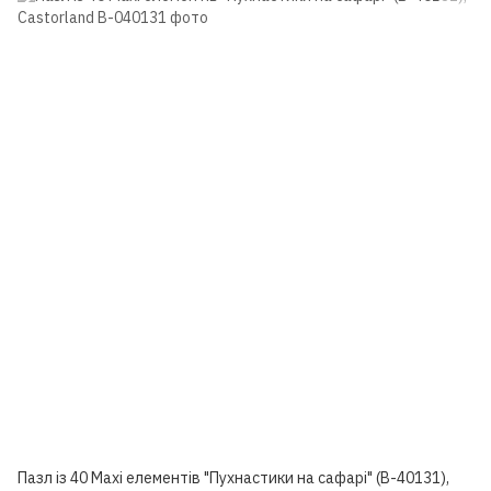
Пазл із 40 Maxi елементів "Пухнастики на сафарі" (B-40131),