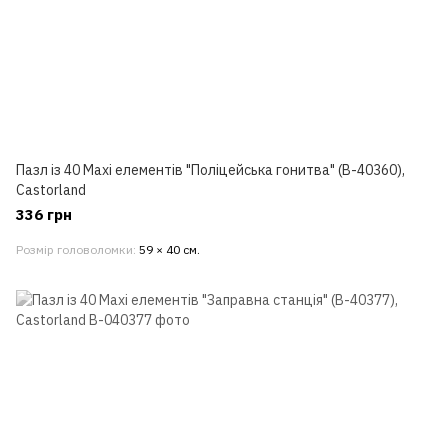
Пазл із 40 Maxi елементів "Поліцейська гонитва" (B-40360),
Castorland
336 грн
Розмір головоломки
59 × 40 см.