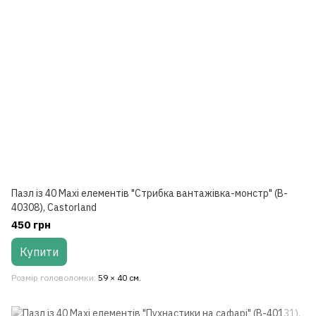
Пазл із 40 Maxi елементів "Стрибка вантажівка-монстр" (B-
40308), Castorland
450 грн
Купити
Розмір головоломки
59 × 40 см.