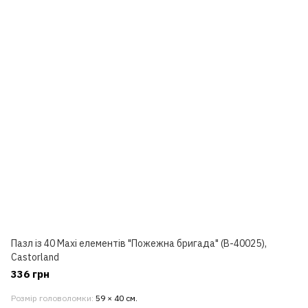
Пазл із 40 Maxi елементів "Пожежна бригада" (B-40025),
Castorland
336 грн
Розмір головоломки
59 × 40 см.