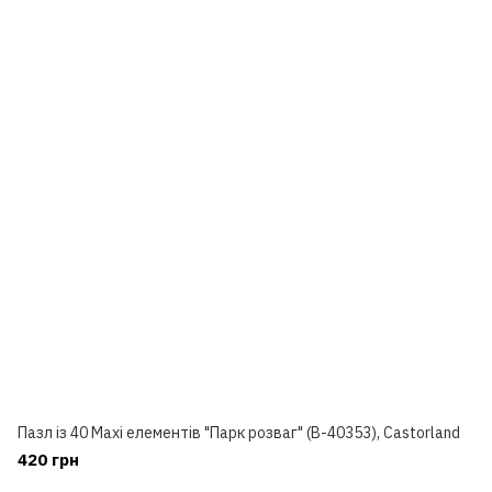
Пазл із 40 Maxi елементів "Парк розваг" (B-40353), Castorland
420 грн