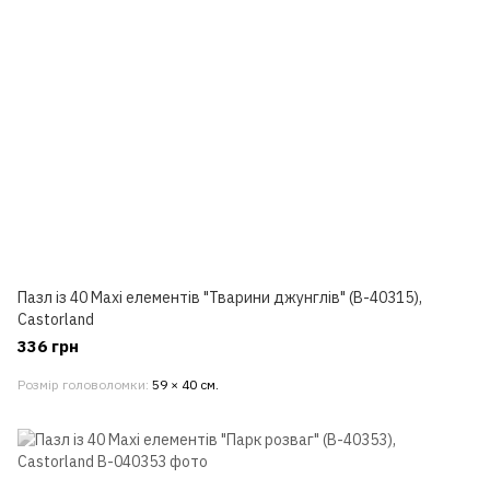
Пазл із 40 Maxi елементів "Тварини джунглів" (B-40315),
Castorland
336 грн
Розмір головоломки
59 × 40 см.