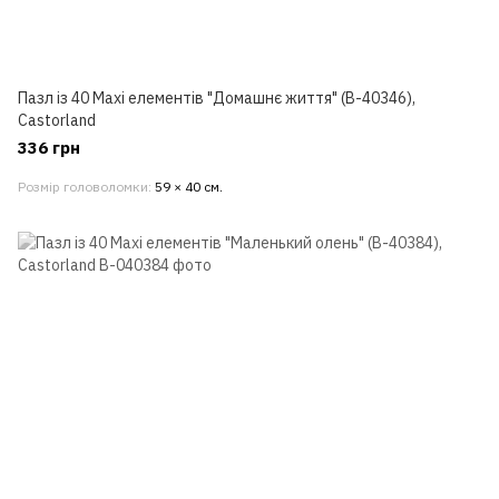
Пазл із 40 Maxi елементів "Домашнє життя" (B-40346),
Castorland
336 грн
Розмір головоломки
59 × 40 см.