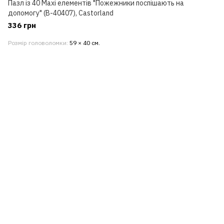
Пазл із 40 Maxi елементів "Пожежники поспішають на
допомогу" (B-40407), Castorland
336 грн
Розмір головоломки
59 × 40 см.