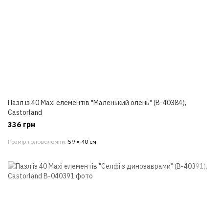
Пазл із 40 Maxi елементів "Маленький олень" (B-40384),
Castorland
336 грн
Розмір головоломки
59 × 40 см.