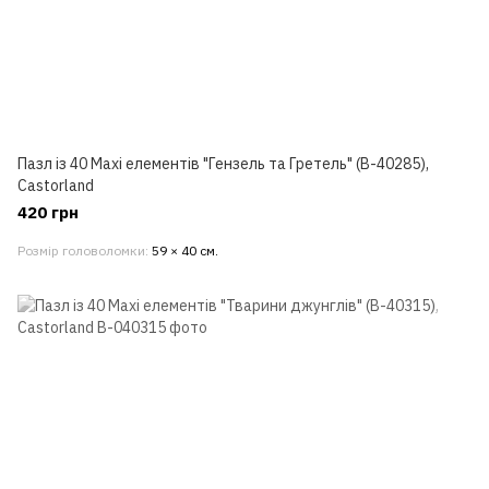
Пазл із 40 Maxi елементів "Гензель та Гретель" (B-40285),
Castorland
420 грн
Розмір головоломки
59 × 40 см.