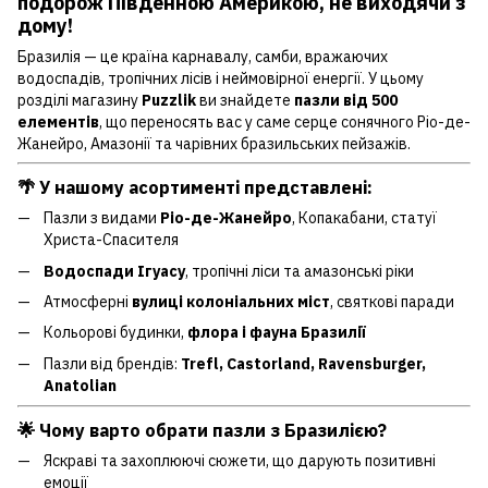
подорож Південною Америкою, не виходячи з
дому!
Бразилія — це країна карнавалу, самби, вражаючих
водоспадів, тропічних лісів і неймовірної енергії. У цьому
розділі магазину
Puzzlik
ви знайдете
пазли від 500
елементів
, що переносять вас у саме серце сонячного Ріо-де-
Жанейро, Амазонії та чарівних бразильських пейзажів.
🌴 У нашому асортименті представлені:
Пазли з видами
Ріо-де-Жанейро
, Копакабани, статуї
Христа-Спасителя
Водоспади Ігуасу
, тропічні ліси та амазонські ріки
Атмосферні
вулиці колоніальних міст
, святкові паради
Кольорові будинки,
флора і фауна Бразилії
Пазли від брендів:
Trefl, Castorland, Ravensburger,
Anatolian
🌟 Чому варто обрати пазли з Бразилією?
Яскраві та захоплюючі сюжети, що дарують позитивні
емоції