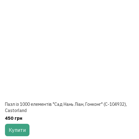
Пазл із 1000 елементів "Сад Нань Ліан, Гонконг" (C-104932),
Castorland
450 грн
Купити