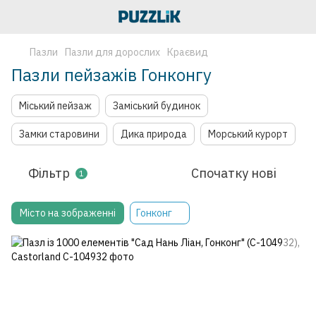
Пазли
Пазли для дорослих
Краєвид
Пазли пейзажів Гонконгу
Міський пейзаж
Заміський будинок
Замки старовини
Дика природа
Морський курорт
Фільтр
Спочатку нові
1
Місто на зображенні
Гонконг