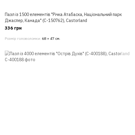
Пазл із 1500 елементів "Річка Атабаска, Національний парк
Джаспер, Канада" (C-150762), Castorland
336 грн
Розмір головоломки
68 × 47 см.