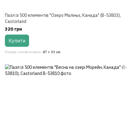
Пазл із 500 елементів "Озеро Маліньє, Канада" (B-53803),
Castorland
320 грн
Купити
Розмір головоломки
47 × 33 см.