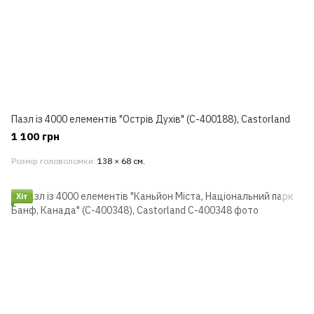
Пазл із 4000 елементів "Острів Духів" (C-400188), Castorland
1 100 грн
Розмір головоломки
138 × 68 см.
Хіт