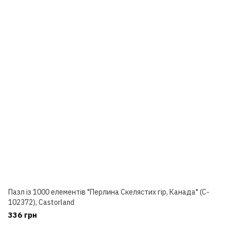
Пазл із 1000 елементів "Перлина Скелястих гір, Канада" (C-
102372), Castorland
336 грн