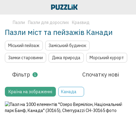
Пазли
Пазли для дорослих
Краєвид
Пазли міст та пейзажів Канади
Міський пейзаж
Заміський будинок
Замки старовини
Дика природа
Морський курорт
Фільтр
Спочатку нові
1
Країна на зображенні
Канада