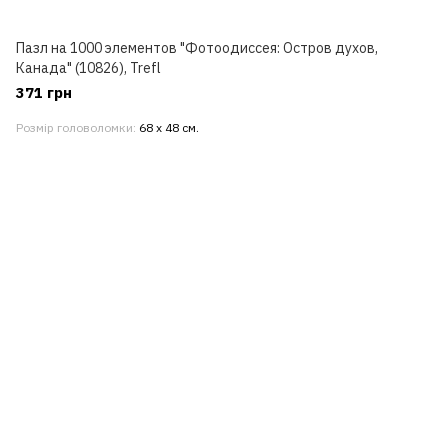
Пазл на 1000 элементов "Фотоодиссея: Остров духов,
Канада" (10826), Trefl
371 грн
Розмір головоломки
68 х 48 см.