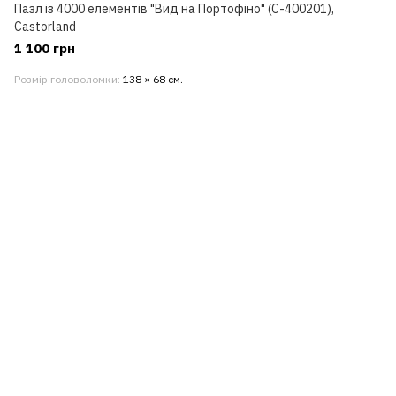
Пазл із 4000 елементів "Вид на Портофіно" (C-400201),
Castorland
1 100 грн
Розмір головоломки
138 × 68 см.