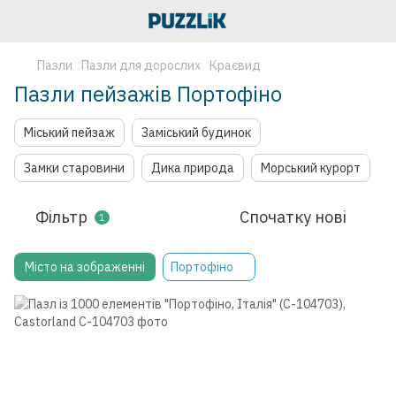
Пазли
Пазли для дорослих
Краєвид
Пазли пейзажів Портофіно
Міський пейзаж
Заміський будинок
Замки старовини
Дика природа
Морський курорт
Фільтр
Спочатку нові
1
Місто на зображенні
Портофіно