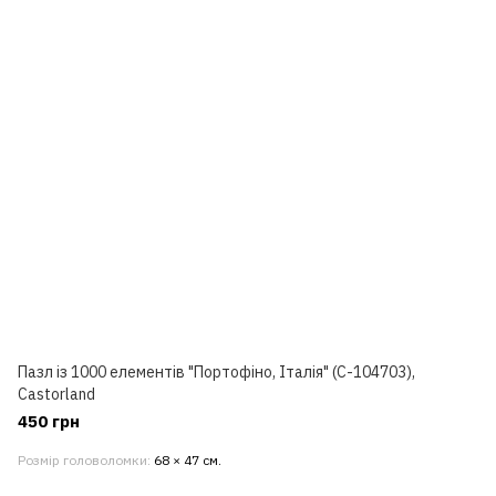
Пазл із 1000 елементів "Портофіно, Італія" (C-104703),
Castorland
450 грн
Розмір головоломки
68 × 47 см.