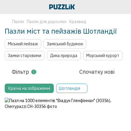
Пазли
Пазли для дорослих
Краєвид
Пазли міст та пейзажів Шотландії
Міський пейзаж
Заміський будинок
Замки старовини
Дика природа
Морський курорт
Фільтр
Спочатку нові
1
Країна на зображенні
Шотландія