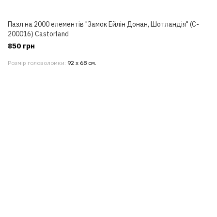
Пазл на 2000 елементів "Замок Ейлін Донан, Шотландія" (C-
200016) Castorland
850 грн
Розмір головоломки
92 х 68 см.