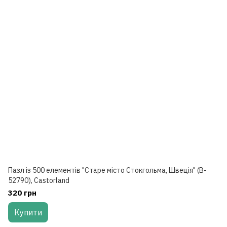
Пазл із 500 елементів "Старе місто Стокгольма, Швеція" (B-
52790), Castorland
320 грн
Купити