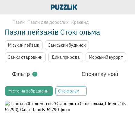
Пазли
Пазли для дорослих
Краєвид
Пазли пейзажів Стокгольма
Міський пейзаж
Заміський будинок
Замки старовини
Дика природа
Морський курорт
Фільтр
Спочатку нові
1
Місто на зображенні
Стокгольм