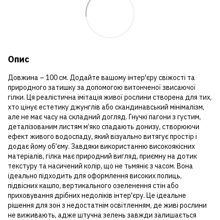
Опис
Довжина – 100 см. Додайте вашому інтер'єру свіжості та
природного затишку за допомогою витонченої звисаючої
гілки. Ця реалістична імітація живої рослини створена для тих,
хто цінує естетику джунглів або скандинавський мінімалізм,
але не має часу на складний догляд. Гнучкі пагони з густим,
деталізованим листям м’яко спадають донизу, створюючи
ефект живого водоспаду, який візуально витягує простір і
додає йому об’єму. Завдяки використанню високоякісних
матеріалів, гілка має природний вигляд, приємну на дотик
текстуру та насичений колір, що не тьмяніє з часом. Вона
ідеально підходить для оформлення високих полиць,
підвісних кашпо, вертикального озеленення стін або
приховування дрібних недоліків інтер'єру. Це ідеальне
рішення для зон з недостатнім освітленням, де живі рослини
не виживають, адже штучна зелень завжди залишається