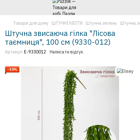
Товари для дому
ШТУЧНІ КВІТИ
Штучна зелень
Штучна зе
Штучна звисаюча гілка "Лісова
таємниця", 100 см (9330-012)
Артикул:
E-9330012
Написати відгук
−10%